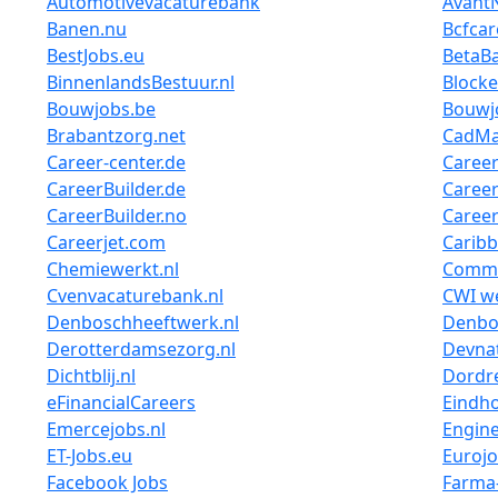
Automotivevacaturebank
Avant
Banen.nu
Bcfcar
BestJobs.eu
BetaBa
BinnenlandsBestuur.nl
Blocke
Bouwjobs.be
Bouwj
Brabantzorg.net
CadMa
Career-center.de
Career
CareerBuilder.de
Career
CareerBuilder.no
Career
Careerjet.com
Carib
Chemiewerkt.nl
Commer
Cvenvacaturebank.nl
CWI we
Denboschheeftwerk.nl
Denbo
Derotterdamsezorg.nl
Devnat
Dichtblij.nl
Dordre
eFinancialCareers
Eindh
Emercejobs.nl
Engine
ET-Jobs.eu
Euroj
Facebook Jobs
Farma