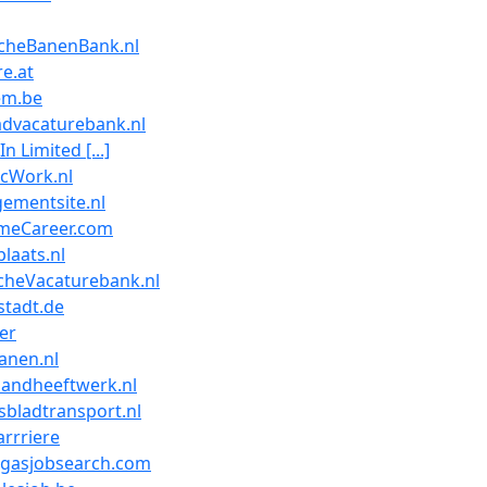
scheBanenBank.nl
re.at
em.be
advacaturebank.nl
n Limited [...]
icWork.nl
ementsite.nl
imeCareer.com
laats.nl
cheVacaturebank.nl
stadt.de
er
anen.nl
landheeftwerk.nl
bladtransport.nl
rrriere
dgasjobsearch.com