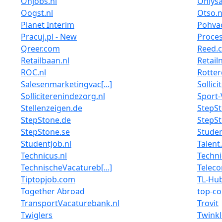
Onjobs.nl
Onlysa
Oogst.nl
Otso.n
Planet Interim
Pohva
Pracuj.pl - New
Proces
Qreer.com
Reed.c
Retailbaan.nl
Retail
ROC.nl
Rotte
Salesenmarketingvac[...]
Sollici
Solliciterenindezorg.nl
Sport-
Stellenzeigen.de
StepSt
StepStone.de
StepS
StepStone.se
Studen
StudentJob.nl
Talent
Technicus.nl
Techni
TechnischeVacatureb[...]
Telec
Tiptopjob.com
TL-Hu
Together Abroad
top-co
TransportVacaturebank.nl
Trovit
Twiglers
Twinkl