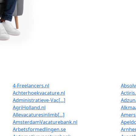
4-Freelancers.nl
Absolv
Achterhoekvacature.nl
Actiris
Administratieve-Vac[...]
Adzun
AgriHolland.nl
Alkma
Allevacaturesinlimb[...]
Amersf
AmsterdamVacaturebank.nl
Apeld
Arbetsformedlingen.se
Arnhe