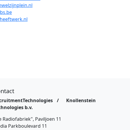
welzijnplein.nl
bs.be
heeftwerk.nl
ntact
cruitmentTechnologies / Knollenstein
chnologies b.v.
 Radiofabriek", Paviljoen 11
dia Parkboulevard 11