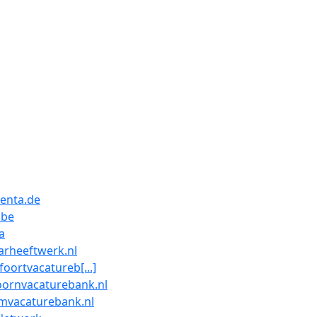
enta.de
.be
a
arheeftwerk.nl
oortvacatureb[...]
oornvacaturebank.nl
mvacaturebank.nl