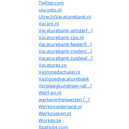
Twitter.com
uta-jobs.nl
UtrechtVacaturebank.nl
Vacant.nl
Vacaturebank-amster[...]
Vacaturebank-Lbo.nl
Vacaturebank-Nederl[...]
Vacaturebank-steden[...]
Vacaturebank-zuidwe[...]
Vacatures.co
Vastgoedactueel.nl
Vastgoedvacaturebank
Verpleegkundigen-va[...]
Werf-en.nl
werkeninhetwesten [...]
Werkinnederland.nl
Werkzoeken.nl
Workey.se
Xpatjobs.com