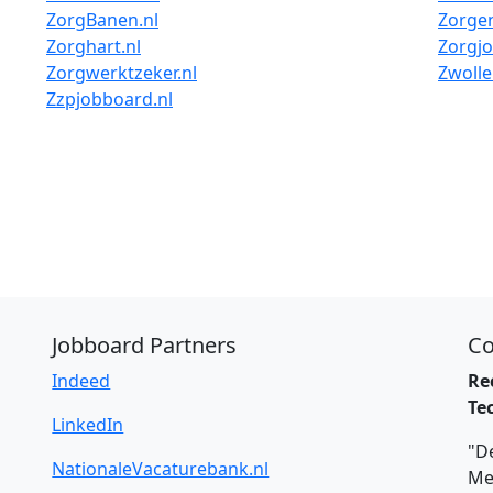
ZorgBanen.nl
Zorgen
Zorghart.nl
Zorgjo
Zorgwerktzeker.nl
Zwolle
Zzpjobboard.nl
Jobboard Partners
Co
Indeed
Re
Te
LinkedIn
"De
NationaleVacaturebank.nl
Me