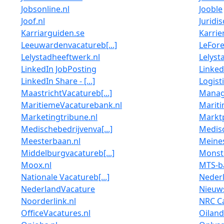
Jobsonline.nl
Jooble
Joof.nl
Juridi
Karriarguiden.se
Karrie
Leeuwardenvacatureb[...]
LeFor
Lelystadheeftwerk.nl
Lelyst
LinkedIn JobPosting
LinkedI
LinkedIn Share - [...]
Logist
MaastrichtVacatureb[...]
Manag
MaritiemeVacaturebank.nl
Marit
Marketingtribune.nl
Marktp
Medischebedrijvenva[...]
Medis
Meesterbaan.nl
Meine
Middelburgvacatureb[...]
Monst
Moox.nl
MTS-b
Nationale Vacatureb[...]
Neder
NederlandVacature
Nieuws
Noorderlink.nl
NRC Ca
OfficeVacatures.nl
Oilan