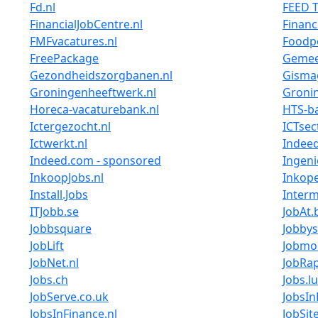
Fd.nl
FEED 
FinancialJobCentre.nl
Financi
FMFvacatures.nl
Foodpe
FreePackage
Gemee
Gezondheidszorgbanen.nl
Gismag
Groningenheeftwerk.nl
Groni
Horeca-vacaturebank.nl
HTS-b
Ictergezocht.nl
ICTsec
Ictwerkt.nl
Indeed
Indeed.com - sponsored
Ingeni
InkoopJobs.nl
Inkope
Install.Jobs
Interm
ITJobb.se
JobAt.
Jobbsquare
Jobbys
JobLift
Jobmo
JobNet.nl
JobRa
Jobs.ch
Jobs.lu
JobServe.co.uk
JobsIn
JobsInFinance.nl
JobSit