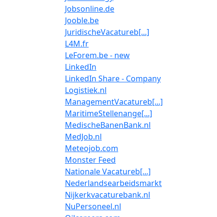
Jobsonline.de
Jooble.be
JuridischeVacatureb[...]
L4M.fr
LeForem.be - new
LinkedIn
LinkedIn Share - Company
Logistiek.nl
ManagementVacatureb[...]
MaritimeStellenange[...]
MedischeBanenBank.nl
MedJob.nl
Meteojob.com
Monster Feed
Nationale Vacatureb[...]
Nederlandsearbeidsmarkt
Nijkerkvacaturebank.nl
NuPersoneel.nl