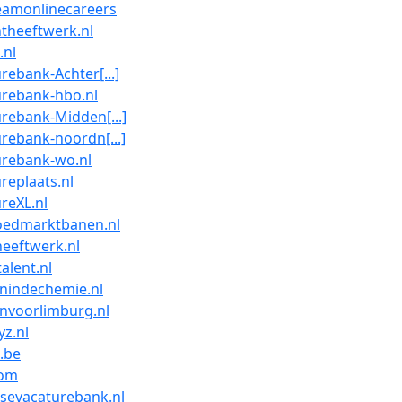
eamonlinecareers
theeftwerk.nl
.nl
rebank-Achter[...]
urebank-hbo.nl
rebank-Midden[...]
rebank-noordn[...]
urebank-wo.nl
replaats.nl
reXL.nl
oedmarktbanen.nl
eeftwerk.nl
alent.nl
nindechemie.nl
nvoorlimburg.nl
z.nl
.be
com
sevacaturebank.nl