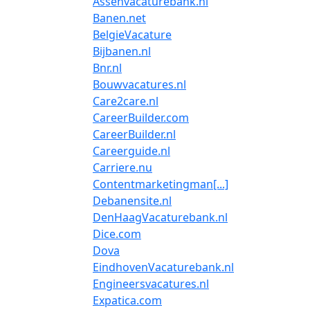
Assenvacaturebank.nl
Banen.net
BelgieVacature
Bijbanen.nl
Bnr.nl
Bouwvacatures.nl
Care2care.nl
CareerBuilder.com
CareerBuilder.nl
Careerguide.nl
Carriere.nu
Contentmarketingman[...]
Debanensite.nl
DenHaagVacaturebank.nl
Dice.com
Dova
EindhovenVacaturebank.nl
Engineersvacatures.nl
Expatica.com