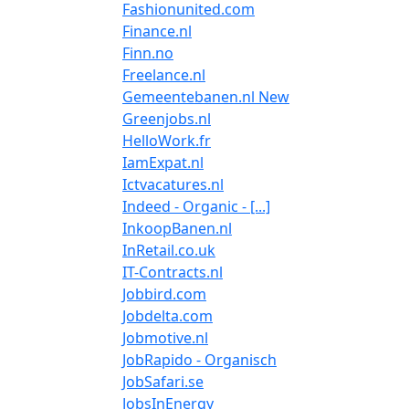
Fashionunited.com
Finance.nl
Finn.no
Freelance.nl
Gemeentebanen.nl New
Greenjobs.nl
HelloWork.fr
IamExpat.nl
Ictvacatures.nl
Indeed - Organic - [...]
InkoopBanen.nl
InRetail.co.uk
IT-Contracts.nl
Jobbird.com
Jobdelta.com
Jobmotive.nl
JobRapido - Organisch
JobSafari.se
JobsInEnergy