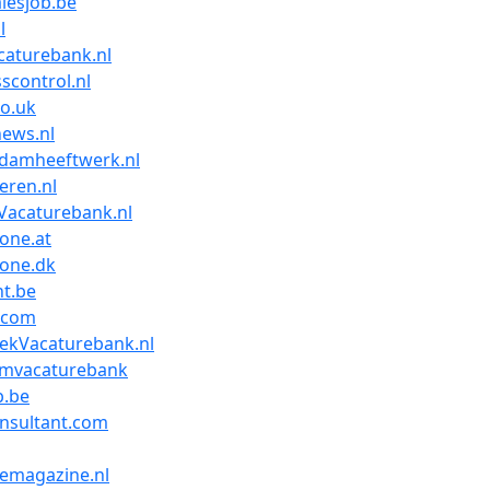
lesjob.be
l
caturebank.nl
scontrol.nl
o.uk
news.nl
rdamheeftwerk.nl
teren.nl
Vacaturebank.nl
one.at
tone.dk
t.be
.com
ekVacaturebank.nl
omvacaturebank
b.be
nsultant.com
emagazine.nl