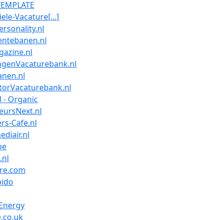
TEMPLATE
ele-Vacature[...]
rsonality.nl
ntebanen.nl
azine.nl
ngenVacaturebank.nl
anen.nl
torVacaturebank.nl
 - Organic
eursNext.nl
rs-Cafe.nl
ediair.nl
be
.nl
re.com
pido
Energy
e.co.uk