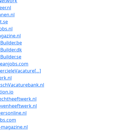
Network
eer.nl
nen.nl
t.se
obs.nl
gazine.nl
Builder.be
Builder.dk
Builder.se
beanjobs.com
cieleVacature[...]
rk.nl
schVacaturebank.nl
ion.io
chtheeftwerk.nl
ovenheeftwerk.nl
ersonline.nl
obs.com
-magazine.nl