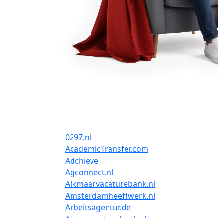
0297.nl
AcademicTransfer.com
Adchieve
Agconnect.nl
Alkmaarvacaturebank.nl
Amsterdamheeftwerk.nl
Arbeitsagentur.de