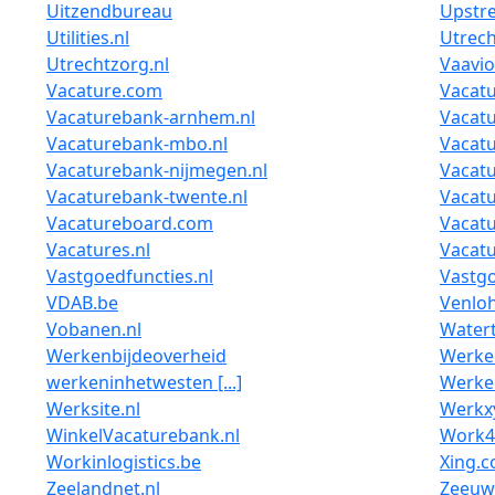
Uitzendbureau
Upstr
Utilities.nl
Utrech
Utrechtzorg.nl
Vaavio
Vacature.com
Vacatu
Vacaturebank-arnhem.nl
Vacat
Vacaturebank-mbo.nl
Vacatu
Vacaturebank-nijmegen.nl
Vacatu
Vacaturebank-twente.nl
Vacat
Vacatureboard.com
Vacatu
Vacatures.nl
Vacatu
Vastgoedfuncties.nl
Vastg
VDAB.be
Venloh
Vobanen.nl
Watert
Werkenbijdeoverheid
Werke
werkeninhetwesten [...]
Werke
Werksite.nl
Werkxy
WinkelVacaturebank.nl
Work4
Workinlogistics.be
Xing.
Zeelandnet.nl
Zeeuw