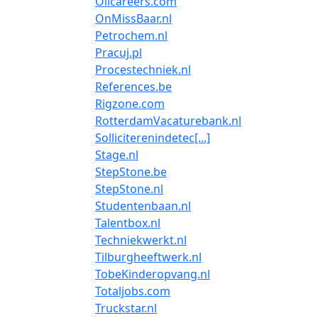
Oilcareers.com
OnMissBaar.nl
Petrochem.nl
Pracuj.pl
Procestechniek.nl
References.be
Rigzone.com
RotterdamVacaturebank.nl
Solliciterenindetec[...]
Stage.nl
StepStone.be
StepStone.nl
Studentenbaan.nl
Talentbox.nl
Techniekwerkt.nl
Tilburgheeftwerk.nl
TobeKinderopvang.nl
Totaljobs.com
Truckstar.nl