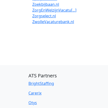
Zoekbijbaan.nl
ZorgEnWelzijnVacatu[...]
Zorgselect.nl
ZwolleVacaturebank.nl
ATS Partners
BrightStaffing
Carerix
Otys