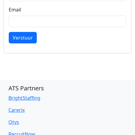
Email
Verstuur
ATS Partners
BrightStaffing
Carerix
Otys
RecruitNow