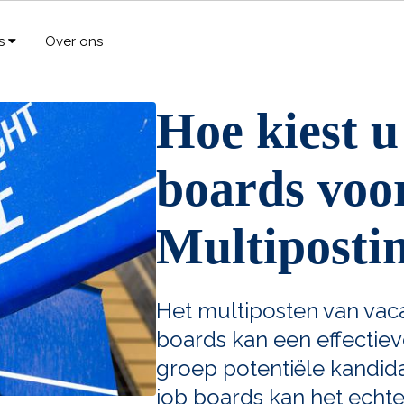
rs
Over ons
Hoe kiest u
boards voo
Multiposti
Het multiposten van vaca
boards kan een effectiev
groep potentiële kandida
job boards kan het echte