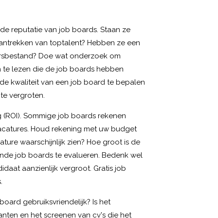
de reputatie van job boards. Staan ze
ntrekken van toptalent? Hebben ze een
kersbestand? Doe wat onderzoek om
 te lezen die de job boards hebben
 de kwaliteit van een job board te bepalen
te vergroten.
g (ROI). Sommige job boards rekenen
vacatures. Houd rekening met uw budget
ure waarschijnlijk zien? Hoe groot is de
lende job boards te evalueren. Bedenk wel
daat aanzienlijk vergroot. Gratis job
.
board gebruiksvriendelijk? Is het
anten en het screenen van cv's die het