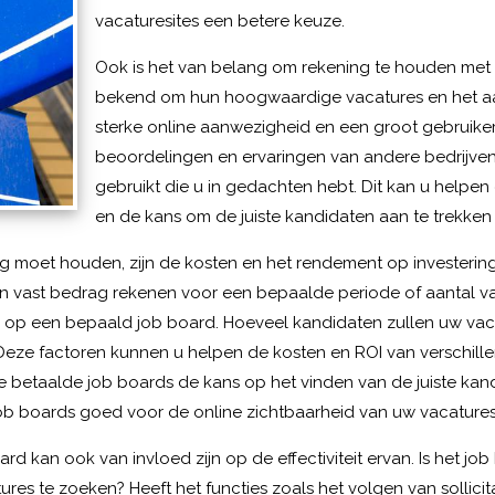
vacaturesites een betere keuze.
Ook is het van belang om rekening te houden met 
bekend om hun hoogwaardige vacatures en het aa
sterke online aanwezigheid en een groot gebrui
beoordelingen en ervaringen van andere bedrijven
gebruikt die u in gedachten hebt. Dit kan u helpen
en de kans om de juiste kandidaten aan te trekken 
g moet houden, zijn de kosten en het rendement op investerin
een vast bedrag rekenen voor een bepaalde periode of aantal 
n op een bepaald job board. Hoeveel kandidaten zullen uw vacat
? Deze factoren kunnen u helpen de kosten en ROI van verschil
e betaalde job boards de kans op het vinden van de juiste kandi
ob boards goed voor de online zichtbaarheid van uw vacatures
d kan ook van invloed zijn op de effectiviteit ervan. Is het job 
res te zoeken? Heeft het functies zoals het volgen van sollicit