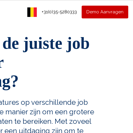
+31(0)35-5280333
Demo Aanvragen
 de juiste job
r
ng?
tures op verschillende job
e manier zijn om een grotere
ten te bereiken. Met zoveel
r een uitdaging zijn om te