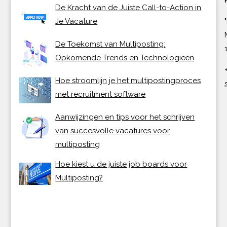
De Kracht van de Juiste Call-to-Action in
Je Vacature
De Toekomst van Multiposting:
Opkomende Trends en Technologieën
Hoe stroomlijn je het multipostingproces
met recruitment software
Aanwijzingen en tips voor het schrijven
van succesvolle vacatures voor
multiposting
Hoe kiest u de juiste job boards voor
Multiposting?