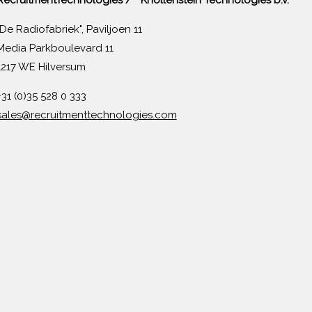
"De Radiofabriek", Paviljoen 11
Media Parkboulevard 11
1217 WE Hilversum
+31 (0)35 528 0 333
sales@recruitmenttechnologies.com