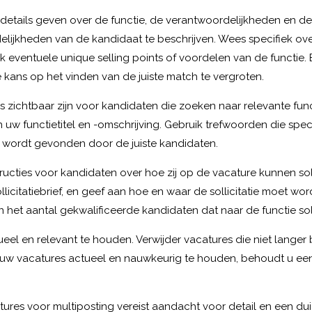
 details geven over de functie, de verantwoordelijkheden en de
elijkheden van de kandidaat te beschrijven. Wees specifiek ove
k eventuele unique selling points of voordelen van de functie.
 kans op het vinden van de juiste match te vergroten.
zichtbaar zijn voor kandidaten die zoeken naar relevante funct
uw functietitel en -omschrijving. Gebruik trefwoorden die speci
 wordt gevonden door de juiste kandidaten.
ructies voor kandidaten over hoe zij op de vacature kunnen soll
sollicitatiebrief, en geef aan hoe en waar de sollicitatie moet w
nen het aantal gekwalificeerde kandidaten dat naar de functie sol
ueel en relevant te houden. Verwijder vacatures die niet langer
r uw vacatures actueel en nauwkeurig te houden, behoudt u een 
ures voor multiposting vereist aandacht voor detail en een du