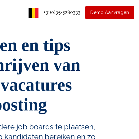
+31(0)35-5280333
Demo Aanvragen
en en tips
hrijven van
 vacatures
posting
ere job boards te plaatsen,
p kandidaten bereiken en zo