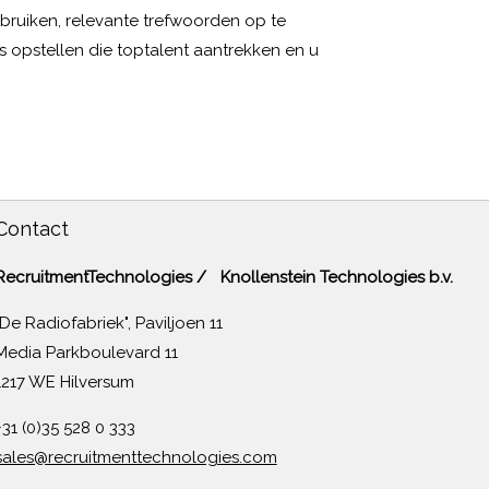
ebruiken, relevante trefwoorden op te
es opstellen die toptalent aantrekken en u
Contact
RecruitmentTechnologies / Knollenstein Technologies b.v.
"De Radiofabriek", Paviljoen 11
Media Parkboulevard 11
1217 WE Hilversum
+31 (0)35 528 0 333
sales@recruitmenttechnologies.com