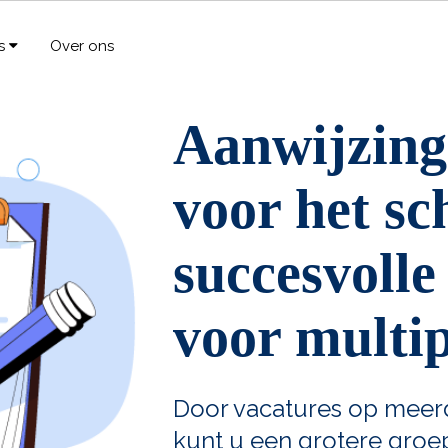
rs
Over ons
Aanwijzing
voor het sc
succesvolle
voor multi
Door vacatures op meerd
kunt u een grotere groe